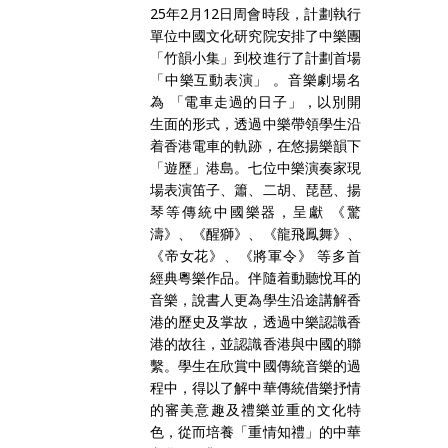
25年2月12日周會時段，計劃執行
單位中國文化研究院安排了中樂團
「竹韻小集」到校進行了計劃首場
「中樂互動表演」 。音樂劇場名
為 「電車走過的日子」，以別開
生面的形式，透過中樂帶領學生沿
着香港電車的軌跡，在悠揚樂韻下
「遊歷」港島。七位中樂演奏家現
場表演笛子、簫、二胡、琵琶、揚
琴等傳統中國樂器，呈獻 《驚
濤》、《醒獅》、《龍飛鳳舞》、
《帝女花》、《將軍令》 等多首
經典粵樂作品。伴隨着動聽悅耳的
音樂，說書人更為學生沿途講解香
港的歷史及掌故，透過中樂認識香
港的故往，並認識香港與中國的聯
繫。學生在欣賞中國傳統音樂的過
程中，得以了解中華傳統借樂抒情
的審美意趣及禮樂並重的文化特
色，從而培養「重情知禮」的中華