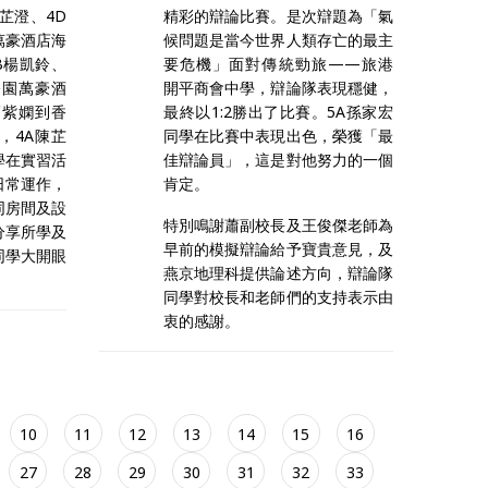
芷澄、4D
精彩的辯論比賽。是次辯題為「氣
萬豪酒店海
候問題是當今世界人類存亡的最主
B楊凱鈴、
要危機」面對傳統勁旅——旅港
公園萬豪酒
開平商會中學，辯論隊表現穩健，
竇紫嫻到香
最終以1:2勝出了比賽。5A孫家宏
，4A陳芷
同學在比賽中表現出色，榮獲「最
學在實習活
佳辯論員」，這是對他努力的一個
日常運作，
肯定。
同房間及設
特別鳴謝蕭副校長及王俊傑老師為
分享所學及
早前的模擬辯論給予寶貴意見，及
同學大開眼
燕京地理科提供論述方向，辯論隊
同學對校長和老師們的支持表示由
衷的感謝。
10
11
12
13
14
15
16
27
28
29
30
31
32
33