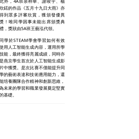
此外，4A班余梓華、謝竣宇、楊
欣鍩的作品《五月十九日大雨》亦
得到眾多評審欣賞，獲頒發優異
獎！唯同學因事未能出席頒獎典
禮，獎狀由5A班王藝泓代領。
同學於STEAM學會學習如何有效
使用人工智能生成內容，運用所學
技能，最終獲得亮麗成績，同時亦
是燕京學生首次於人工智能生成影
片中獲獎。是次比賽不僅能提升同
學的藝術表達和技術應用能力，還
能培養團隊合作精神和創新思維，
為未來的學習和職業發展奠定堅實
的基礎。