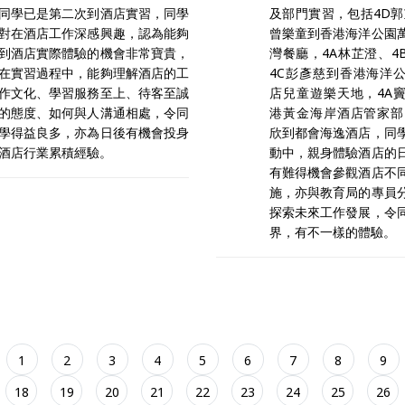
同學已是第二次到酒店實習，同學
及部門實習，包括4D郭
對在酒店工作深感興趣，認為能夠
曾樂童到香港海洋公園
到酒店實際體驗的機會非常寶貴，
灣餐廳，4A林芷澄、4
在實習過程中，能夠理解酒店的工
4C彭彥慈到香港海洋
作文化、學習服務至上、待客至誠
店兒童遊樂天地，4A
的態度、如何與人溝通相處，令同
港黃金海岸酒店管家部
學得益良多，亦為日後有機會投身
欣到都會海逸酒店，同
酒店行業累積經驗。
動中，親身體驗酒店的
有難得機會參觀酒店不
施，亦與教育局的專員
探索未來工作發展，令
界，有不一樣的體驗。
1
2
3
4
5
6
7
8
9
18
19
20
21
22
23
24
25
26