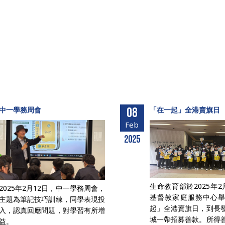
中一學務周會
08
「在一起」全港賣旗日
Feb
2025
生命教育部於2025年2
2025年2月12日，中一學務周會，
基督教家庭服務中心
主題為筆記技巧訓練，同學表現投
起」全港賣旗日，到長
入，認真回應問題，對學習有所增
城一帶招募善款。所得
益。