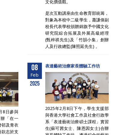
文化價值觀。
是次互動講座由生命教育部統籌，
對象為本校中二級學生，蕭謙偉副
校長代表學校頒贈錦旗予中國文化
研究院綜合拓展及外展高級經理
(甄梓祺先生)及「竹韻小集」創辦
人及行政總監(陳照延先生) 。
08
表達藝術治療家長體驗工作坊
Feb
2025
2025年2月8日下午，學生支援部
月8日參與
與香港大學社會工作及社會行政學
舉辦「在一
系「表達藝術治療碩士課程」實習
發邨及青衣
生(蘇可茜女士、陳恩因女士)合辦
善款志於支
家長體驗工作坊。透過綜合的藝術