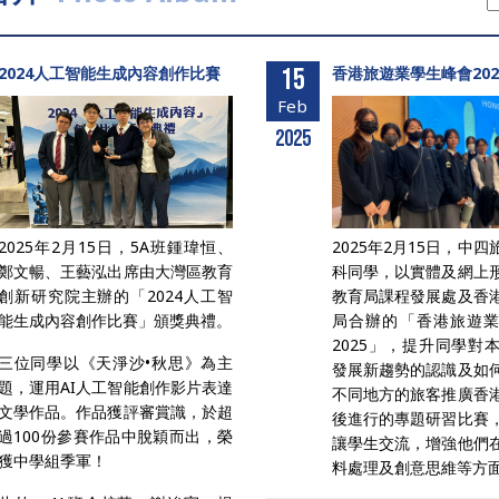
2024人工智能生成內容創作比賽
15
香港旅遊業學生峰會202
Feb
2025
2025年2月15日，5A班鍾瑋恒、
2025年2月15日，中
鄭文暢、王藝泓出席由大灣區教育
科同學，以實體及網上
創新研究院主辦的「2024人工智
教育局課程發展處及香
能生成內容創作比賽」頒獎典禮。
局合辦的「香港旅遊
2025」，提升同學對
三位同學以《天淨沙•秋思》為主
發展新趨勢的認識及如
題，運用AI人工智能創作影片表達
不同地方的旅客推廣香
文學作品。作品獲評審賞識，於超
後進行的專題研習比賽
過100份參賽作品中脫穎而出，榮
讓學生交流，增強他們
獲中學組季軍！
料處理及創意思維等方