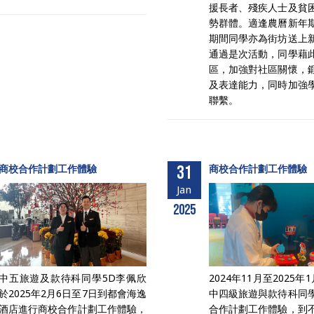
援長者、殘疾人士及貧
勢群體。適逢農曆新年
期間同學亦為街坊送上
通過是次活動，同學藉
區，加強對社區關懷，
及表達能力，同時加強
聯繫。
商校合作計劃工作體驗
31
商校合作計劃工作體驗
Jan
2025
中五旅遊及款待科同學5D李佩欣
2024年11月至2025年
於2025年2月6日至7日到都會海逸
中四級旅遊與款待科同
酒店進行商校合作計劃工作體驗，
合作計劃工作體驗，到