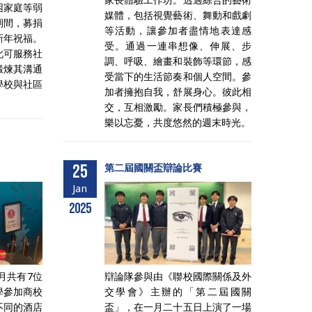
困家庭等弱
媒體，包括視覺藝術、舞動和戲劇
期間，募捐
等活動，讓參加者盡情地表達感
新年祝福。
受。通過一連串想像、伸展、步
此可服務社
調、呼吸、繪畫和裝飾等環節，感
鍛煉其溝通
受當下的生活節奏和個人空間。參
學校與社區
加者擁抱自我，舒展身心。彼此相
交，互相激勵。家長們積極參與，
樂以忘憂，共度悠然的週末時光。
25
第二屆國關盃辯論比賽
Jan
2025
1月共有7位
辯論隊參與由《聯校國際關係及外
學參加商校
交學會》主辦的「第二屆國關
不同的酒店
盃」，在一月二十五日上演了一場