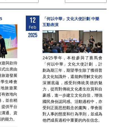
5
12
「何以中華」文化大使計劃 中樂
互動表演
Feb
2025
24/25學年，本校參與了賽馬會
四旅遊與款待
「何以中華」文化大使計劃 ，計
形式出席由
劃為期三年，期望學生除了獲得普
港旅遊發展
及文化知識外，還能夠理解文化的
業學生峰會
深層底蘊，感受到傳統美德的魅
本地旅遊業
力，從而對傳統文化產生欣賞和自
何有效地向
豪感，進一步建立文化自信，增強
港，並在稍
國民身份認同感。活動過程中，亦
，提供平台
受到正面思想觀念的薰陶，學會面
在溝通、資
對人事的態度和行為準則，並成為
面的能力。
他們成長過程中重要的內在信念。