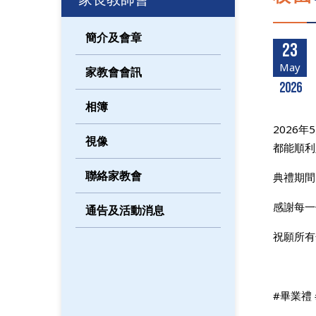
簡介及會章
23
May
家教會會訊
2026
相簿
2026
視像
都能順利
聯絡家教會
典禮期間
感謝每一
通告及活動消息
祝願所有
#畢業禮