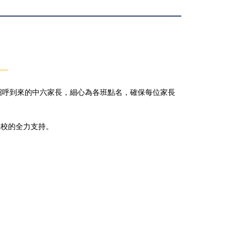
情招呼到來的中六家長，細心為各班點名，確保每位家長
學校的全力支持。
。