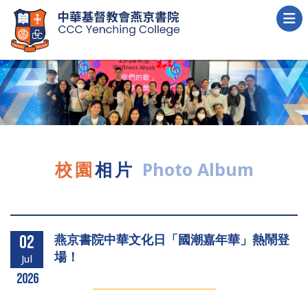
校園
相片
Photo Album
燕京書院中華文化日「國潮嘉年華」熱鬧登
02
場！
Jul
2026