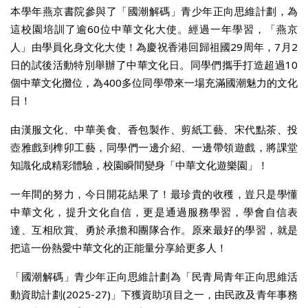
本學年燕京書院參與了「國潮解碼」青少年正向思維計劃，為
這校園培訓了逾60位中華文化大使。經過一年學習，「燕京
人」由學員化身文化大使！為慶祝香港回歸祖國29周年，7月2
日的試後活動特別舉辦了中華文化日。同學們攜手打造超過10
個中華文化攤位，為400多位同學帶來一場充滿國潮魅力的文化
日！
由漢服文化、中華美食、香包製作、剪紙工藝、宋代點茶、投
壺雅戲到榫卯工藝，同學們一邊介紹、一邊帶領遊戲，將課堂
知識化成精彩體驗，校園瞬間變身「中華文化遊樂園」！
一年間的努力，今日開花結果了！最珍貴的收穫，豈只是學懂
中華文化，提升文化自信，更是通過服務學習，學會自信表
達、互相欣賞、勇於承擔和團隊合作。原來最好的學習，就是
把這一份熱愛中華文化的正能量分享給更多人！
「國潮解碼」青少年正向思維計劃為「民青局青年正向思維活
動資助計劃(2025-27)」下獲資助項目之一，由民政及青年事務