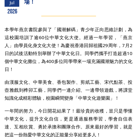
場！
Jul
2026
本學年燕京書院參與了「國潮解碼」青少年正向思維計劃，為
這校園培訓了逾60位中華文化大使。經過一年學習，「燕京
人」由學員化身文化大使！為慶祝香港回歸祖國29周年，7月2
日的試後活動特別舉辦了中華文化日。同學們攜手打造超過10
個中華文化攤位，為400多位同學帶來一場充滿國潮魅力的文化
日！
由漢服文化、中華美食、香包製作、剪紙工藝、宋代點茶、投
壺雅戲到榫卯工藝，同學們一邊介紹、一邊帶領遊戲，將課堂
知識化成精彩體驗，校園瞬間變身「中華文化遊樂園」！
一年間的努力，今日開花結果了！最珍貴的收穫，豈只是學懂
中華文化，提升文化自信，更是通過服務學習，學會自信表
達、互相欣賞、勇於承擔和團隊合作。原來最好的學習，就是
把這一份熱愛中華文化的正能量分享給更多人！