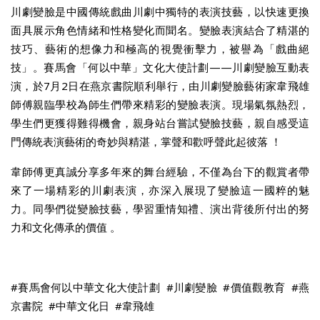
川劇變臉是中國傳統戲曲川劇中獨特的表演技藝，以快速更換
面具展示角色情緒和性格變化而聞名。變臉表演結合了精湛的
技巧、藝術的想像力和極高的視覺衝擊力，被譽為「戲曲絕
技」。賽馬會「何以中華」文化大使計劃——川劇變臉互動表
演，於7月2日在燕京書院順利舉行，由川劇變臉藝術家韋飛雄
師傅親臨學校為師生們帶來精彩的變臉表演。現場氣氛熱烈，
學生們更獲得難得機會，親身站台嘗試變臉技藝，親自感受這
門傳統表演藝術的奇妙與精湛，掌聲和歡呼聲此起彼落 ！
韋師傅更真誠分享多年來的舞台經驗，不僅為台下的觀賞者帶
來了一場精彩的川劇表演，亦深入展現了變臉這一國粹的魅
力。同學們從變臉技藝，學習重情知禮、演出背後所付出的努
力和文化傳承的價值 。
#賽馬會何以中華文化大使計劃 #川劇變臉 #價值觀教育 #燕
京書院 #中華文化日 #韋飛雄