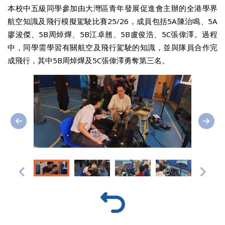
本校中五級同學參加由大灣區青年發展促進會主辦的全港學界
航空知識及飛行模擬駕駛比賽25/26，成員包括5A陳治鳴、5A
廖浚傑、5B周焯燁、5B江卓翹、5B盧俊浩、5C張偉澤。過程
中，同學需學習有關航空及飛行駕駛的知識，並與隊員合作完
成飛行，其中5B周焯燁及5C張偉澤勇奪第三名。