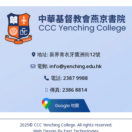
地址: 新界青衣牙鷹洲街12號
電郵: info@yenching.edu.hk
電話:
2387 9988
傳真: 2386 8814
2025© CCC Yenching College. All rights reserved.
Web Design
By
East Technologies