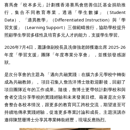
賽馬會「校本多元」計劃獲香港賽馬會慈善信託基金捐助推
行，集合不同教育專業，透過「學生數據」（Student
Data）、「適異教學」（Differentiated Instruction）與「學
習支援」（Learning Support）三個範疇推行，協助學校提升
照顧學生學習多樣性及培育多元人才的能力，支援學生學習。
2026年7月4日，蕭謙偉副校長及冼偉強老師獲邀出席 2025-26
年度「學習支援」團隊「年度專業分享會」 ，並獲頒發感謝
狀。
是次分享會的主題為 「邁向共融實踐：在腦力多元學校中轉銜
成為共融教師」 。項目召集人詹浩洋博士致歡迎辭後，回顧了
項目團隊近年的工作成果。隨後，詹博士更帶領計劃學校和與
會者交流分享學校的實踐經驗和未來發展目標。藉著是次分享
會整合各校本情況，跟更多的教育同工跨校交流，期望達至可
持續地傳承實踐經驗，促進更多專業討論和成長。主題演講亦
邀得陳慧珊博士分享其專業轉銜經歷，現場反應熱烈。