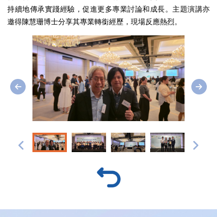
持續地傳承實踐經驗，促進更多專業討論和成長。主題演講亦
邀得陳慧珊博士分享其專業轉銜經歷，現場反應熱烈。