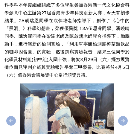
科學科本年度繼續組織了多位學生參加香港新一代文化協會科
學創意中心主辦第27屆香港青少年科技創新大賽，今天有初步
結果。2A胡瑞恩同學在袁偉培老師指導下，創作了《心中的
「黑洞」》科學幻想畫，榮獲優異獎！3A伍思睿同學、潘曉晴
同學、陳逸涵同學在梁添老師及陳啟熙老師聯合指導下，動腦
動手，進行嶄新的檢測實驗，「利用單寧酸檢測膠樽茶類飲品
的咖啡因含量」的實驗，然後撰寫實驗報告，結果三位同學於
化學及材料組(初中組)入圍十強，將於3月29日（六）擺放展覽
攤位面見評判介紹其實驗報告爭奪三甲榮譽。比賽將於4月5日
（六）假香港會議展覽中心舉行頒獎典禮。