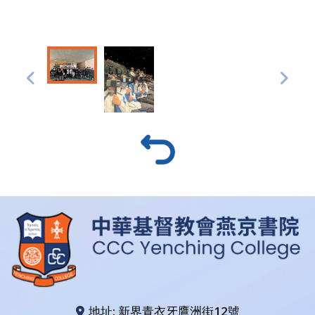
地址: 新界青衣牙鷹洲街12號