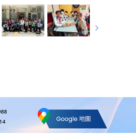
988
14