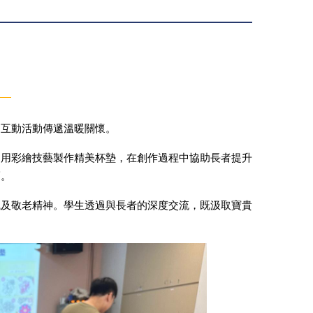
列互動活動傳遞溫暖關懷。
運用彩繪技藝製作精美杯墊，在創作過程中協助長者提升
福。
識及敬老精神。學生透過與長者的深度交流，既汲取寶貴