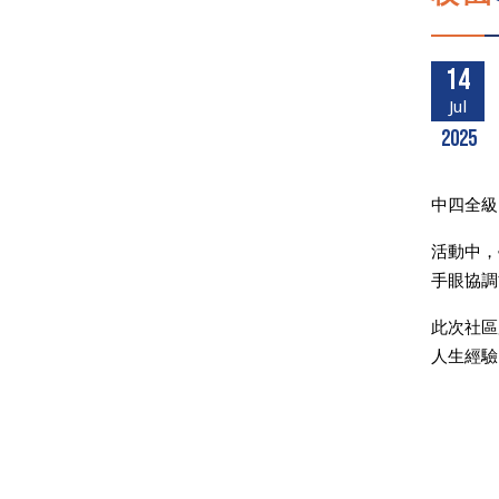
14
Jul
2025
中四全級
活動中，
手眼協調
此次社區
人生經驗