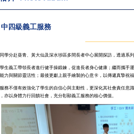
中四級義工服務
同學分赴葵青、黃大仙及深水埗區多間長者中心展開探訪，透過系
學生義工帶領長者進行健手操鍛鍊，促進長者身心健康；繼而攜手
能力與關節靈活性；最後更獻上親手繪製的心意卡，以傳遞真摯祝
服務不僅有效強化了學生的自信心與主動性，更深化其社會責任意
，亦以身體力行回饋社會，充分彰顯義工服務的核心價值。