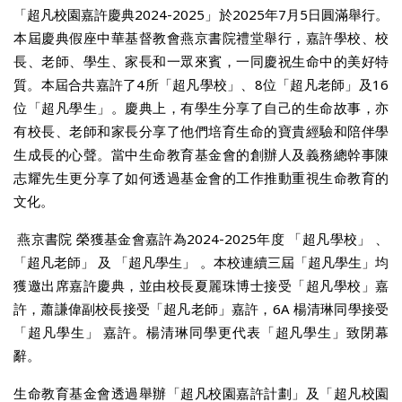
「超凡校園嘉許慶典2024-2025」於2025年7月5日圓滿舉行。
本屆慶典假座中華基督教會燕京書院禮堂舉行，嘉許學校、校
長、老師、學生、家長和一眾來賓，一同慶祝生命中的美好特
質。本屆合共嘉許了4所「超凡學校」、8位「超凡老師」及16
位「超凡學生」。慶典上，有學生分享了自己的生命故事，亦
有校長、老師和家長分享了他們培育生命的寶貴經驗和陪伴學
生成長的心聲。當中生命教育基金會的創辦人及義務總幹事陳
志耀先生更分享了如何透過基金會的工作推動重視生命教育的
文化。
燕京書院 榮獲基金會嘉許為2024-2025年度 「超凡學校」 、
「超凡老師」 及 「超凡學生」 。本校連續三屆「超凡學生」均
獲邀出席嘉許慶典，並由校長夏麗珠博士接受「超凡學校」嘉
許，蕭謙偉副校長接受「超凡老師」嘉許，6A 楊清琳同學接受
「超凡學生」 嘉許。楊清琳同學更代表「超凡學生」致閉幕
辭。
生命教育基金會透過舉辦「超凡校園嘉許計劃」及「超凡校園