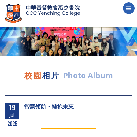
校園
相片
Photo Album
智慧領航・擁抱未來
19
Jul
2025