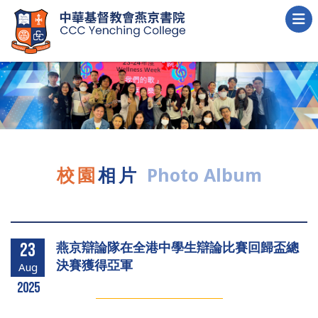
校園
相片
Photo Album
燕京辯論隊在全港中學生辯論比賽回歸盃總
23
決賽獲得亞軍
Aug
2025