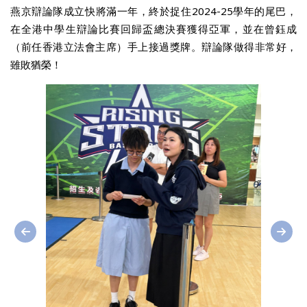
燕京辯論隊成立快將滿一年，終於捉住2024-25學年的尾巴，
在全港中學生辯論比賽回歸盃總決賽獲得亞軍，並在曾鈺成
（前任香港立法會主席）手上接過獎牌。辯論隊做得非常好，
雖敗猶榮！