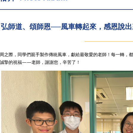
弘師道、頌師恩──風車轉起來，感恩說出
周之際，同學們親手製作傳統風車，獻給最敬愛的老師！每一轉，
誠摯的祝福——老師，謝謝您，辛苦了！