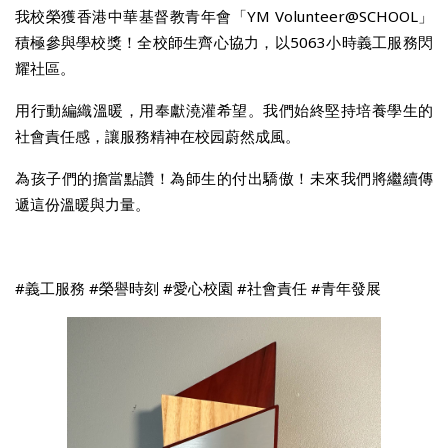
我校榮獲香港中華基督教青年會「YM Volunteer@SCHOOL」
積極參與學校獎！全校師生齊心協力，以5063小時義工服務閃
耀社區。
用行動編織溫暖，用奉獻澆灌希望。我們始終堅持培養學生的
社會責任感，讓服務精神在校园蔚然成風。
為孩子們的擔當點讚！為師生的付出驕傲！未來我們將繼續傳
遞這份溫暖與力量。
#義工服務 #榮譽時刻 #愛心校園 #社會責任 #青年發展