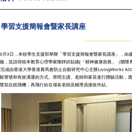
學習支援簡報會暨家長講座
年10月3日，本校學生支援部舉辦「學習支援簡報會暨家長講座」，
施，並請得校本教育心理學家陳靜姸姑娘[「精神健康急救」（關懷
;完成由香港大學香港賽馬會防止自殺研究中心主辦LivingWorks A
殺警號和有效溝通的方式。席間主講、老師和家長進行體驗活動，
聲寫在紙飛機，再飛行給在場各老師及輔導員接收作結。