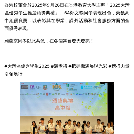
香港校董會於2025年9月28日在香港教育大學主辦「2025大灣
區優秀學生推選頒獎典禮」。6A鄭文暢同學表現出色，榮獲高
中組優良獎，以表彰其在學業、課外活動和社會服務方面的全
面優秀表現。
願燕京同學以此共勉，在各個舞台發光發亮！
#大灣區優秀學生2025 #頒獎禮 #把握機遇展現光彩 #榜樣力量
引領展行