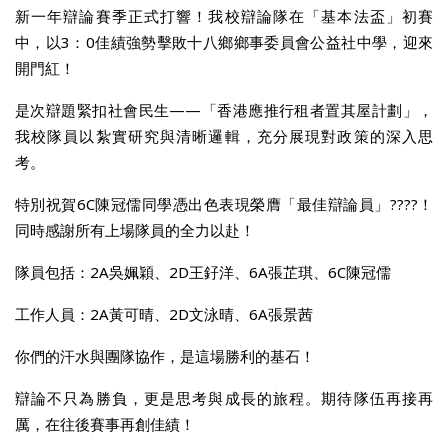
新一年辯論賽季正式打響！我校辯論隊在「基本法盃」初賽
中，以3：0佳績強勢擊敗十八鄉鄉事委員會公益社中學，迎來
開門紅！
是次辯題緊扣社會民生——「香港應推行租者置其屋計劃」，
我校隊員以紮實研究與清晰邏輯，充分展現對政策的深入思
考。
特別祝賀6C陳冠儒同學憑出色表現榮膺「最佳辯論員」????！
同時感謝所有上場隊員的全力以赴！
隊員包括：2A吳姵穎、2D王釨洋、6A張芷琪、6C陳冠儒
工作人員：2A黃可晴、2D文泳晴、6A張景茜
你們的汗水與團隊協作，是這場勝利的基石！
辯論不只為勝負，更是思考與成長的旅程。期待隊伍再接再
厲，在往後賽事再創佳績！