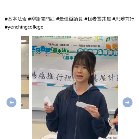
#基本法盃 #辯論開門紅 #最佳辯論員 #租者置其屋 #思辨前行
#yenchingcollege