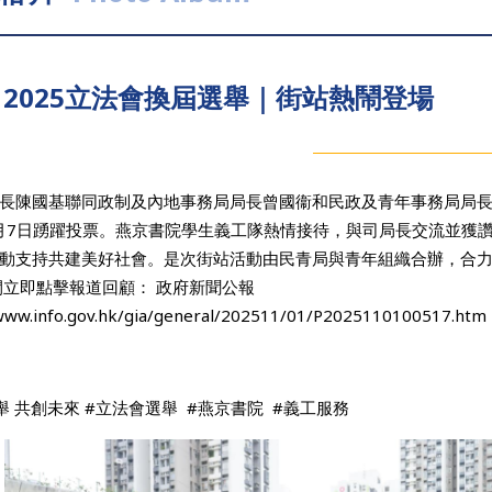
2025立法會換屆選舉｜街站熱鬧登場
長陳國基聯同政制及內地事務局局長曾國衞和民政及青年事務局局長麥
2月7日踴躍投票。燕京書院學生義工隊熱情接待，與司局長交流並獲
動支持共建美好社會。是次街站活動由民青局與青年組織合辦，合
立即點擊報道回顧： 政府新聞公報
/www.info.gov.hk/gia/general/202511/01/P2025110100517.htm
舉 共創未來 #立法會選舉 #燕京書院 #義工服務