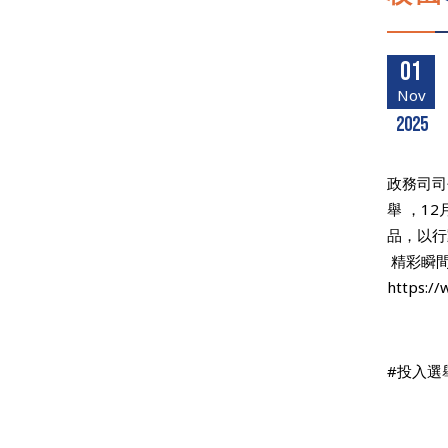
01
Nov
2025
政務司司
舉 ，1
品，以行
精彩瞬間
https:/
#投入選