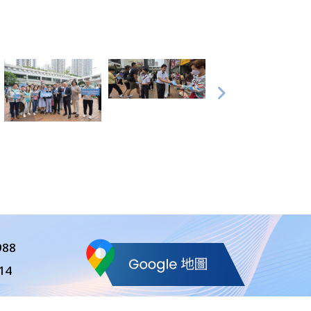
988
14