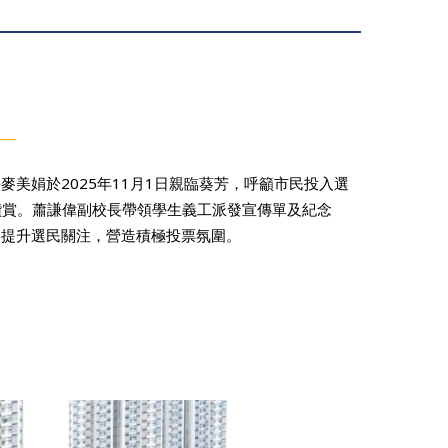
美娟於2025年11月1日親臨葵芳，呼籲市民投入選
讚賞。蕭謙偉副校長帶領學生義工派發宣傳單及紀念
力提升選民關注，營造積極投票氛圍。