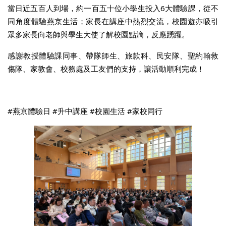
當日近五百人到場，約一百五十位小學生投入6大體驗課，從不
同角度體驗燕京生活；家長在講座中熱烈交流，校園遊亦吸引
眾多家長向老師與學生大使了解校園點滴，反應踴躍。
感謝教授體驗課同事、帶隊師生、旅款科、民安隊、聖約翰救
傷隊、家教會、校務處及工友們的支持，讓活動順利完成！
#燕京體驗日 #升中講座 #校園生活 #家校同行