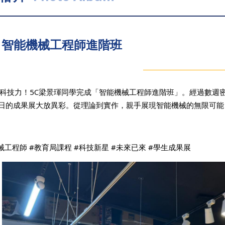
智能機械工程師進階班
科技力！5C梁景琿同學完成「智能機械工程師進階班」。經過數週密
6日的成果展大放異彩。從理論到實作，親手展現智能機械的無限可
械工程師 #教育局課程 #科技新星 #未來已來 #學生成果展