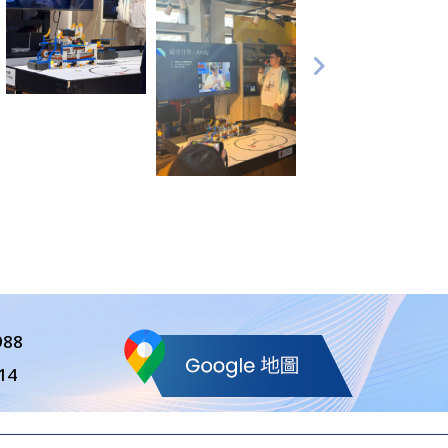
988
14