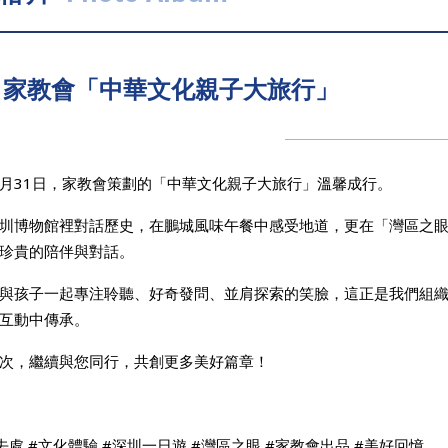
家教會「中華文化親子大旅行」
年1月31日，家教會策劃的「中華文化親子大旅行」溫馨成行。
圳博物館裡對話歷史，在鵬城風味午餐中感受地道，更在「灣區之
珍貴的陪伴與對話。
與孩子一起專注聆聽、好奇發問、並肩探索的笑臉，這正是我們組
互動中傳承。
次，繼續與您同行，共創更多美好篇章！
去處 #文化體驗 #深圳一日遊 #灣區之眼 #家教會出品 #美好回憶