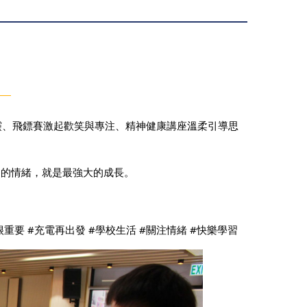
家心靈、飛鏢賽激起歡笑與專注、精神健康講座溫柔引導思
己的情緒，就是最強大的成長。
康很重要 #充電再出發 #學校生活 #關注情緒 #快樂學習