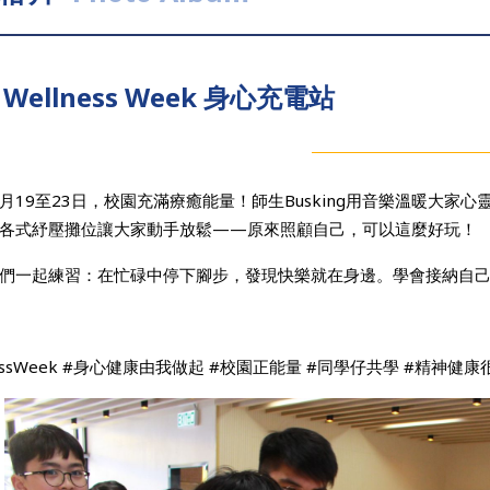
Wellness Week 身心充電站
年1月19至23日，校園充滿療癒能量！師生Busking用音樂溫暖大
各式紓壓攤位讓大家動手放鬆——原來照顧自己，可以這麼好玩！
們一起練習：在忙碌中停下腳步，發現快樂就在身邊。學會接納自
nessWeek #身心健康由我做起 #校園正能量 #同學仔共學 #精神健