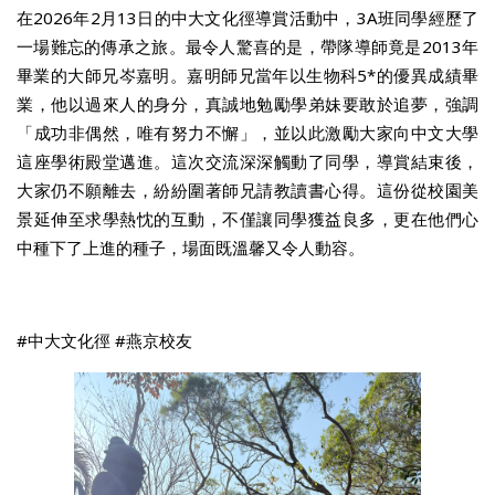
在2026年2月13日的中大文化徑導賞活動中，3A班同學經歷了
一場難忘的傳承之旅。最令人驚喜的是，帶隊導師竟是2013年
畢業的大師兄岑嘉明。嘉明師兄當年以生物科5*的優異成績畢
業，他以過來人的身分，真誠地勉勵學弟妹要敢於追夢，強調
「成功非偶然，唯有努力不懈」，並以此激勵大家向中文大學
這座學術殿堂邁進。這次交流深深觸動了同學，導賞結束後，
大家仍不願離去，紛紛圍著師兄請教讀書心得。這份從校園美
景延伸至求學熱忱的互動，不僅讓同學獲益良多，更在他們心
中種下了上進的種子，場面既溫馨又令人動容。
#中大文化徑 #燕京校友