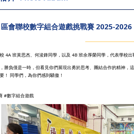
區會聯校數字組合遊戲挑戰賽 2025-2026
校 4A 班黃思杰、何浚鋒同學，以及 4B 班余厚榮同學，代表學校出戰
，勝負僅是一時，但看見你們展現出勇於思考、團結合作的精神，
要！ 同學們，為你們感到驕傲！
賽 #數字組合遊戲