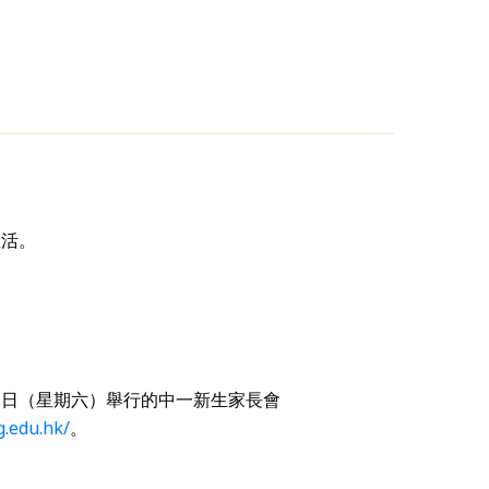
生活。
二日（星期六）舉行的中一新生家長會
g.edu.hk/
。