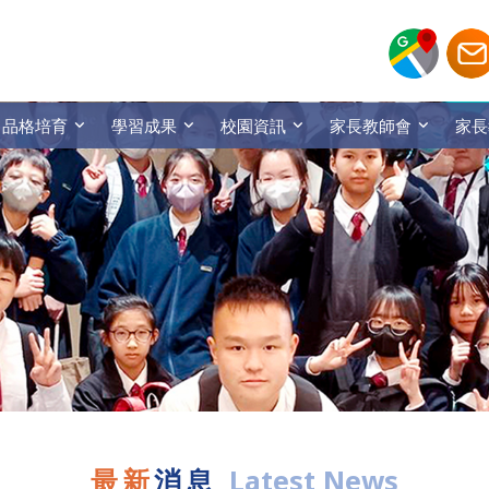
品格培育
學習成果
校園資訊
家長教師會
家長
最新
消息
Latest News